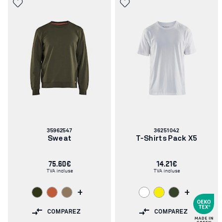
Numéro
Numéro
35962547
36251042
d'article:
d'article:
Sweat
T-Shirts Pack X5
75.60€
14.21€
TVA incluse
TVA incluse
+
+
COMPAREZ
COMPAREZ