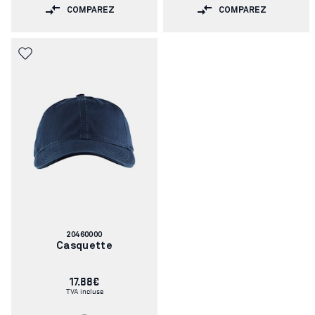
COMPAREZ
COMPAREZ
Numéro
20460000
d'article:
Casquette
17.88€
TVA incluse