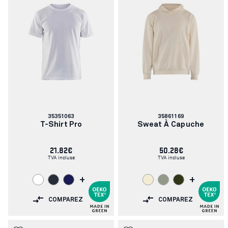
Numéro
Numéro
35351063
35861169
d'article:
d'article:
T-Shirt Pro
Sweat À Capuche
21.82€
50.28€
TVA incluse
TVA incluse
+
+
COMPAREZ
COMPAREZ