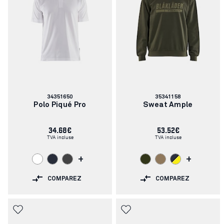
Numéro
Numéro
34351650
35341158
d'article:
d'article:
Polo Piqué Pro
Sweat Ample
34.68€
53.52€
TVA incluse
TVA incluse
+
+
COMPAREZ
COMPAREZ