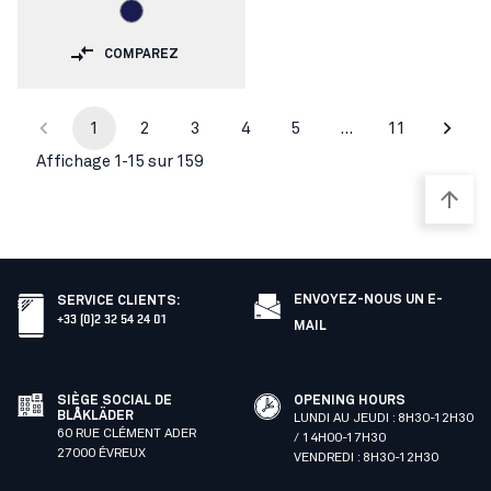
COMPAREZ
1
2
3
4
5
…
11
Affichage 1-15 sur 159
ENVOYEZ-NOUS UN E-
SERVICE CLIENTS
:
+33 (0)2 32 54 24 01
MAIL
SIÈGE SOCIAL DE
OPENING HOURS
BLÅKLÄDER
LUNDI AU JEUDI : 8H30-12H30
60 RUE CLÉMENT ADER
/ 14H00-17H30
27000 ÉVREUX
VENDREDI : 8H30-12H30