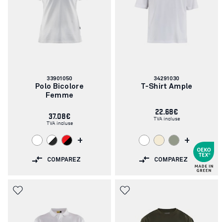
Numéro
Numéro
33901050
34291030
d'article:
d'article:
Polo Bicolore
T-Shirt Ample
Femme
22.68€
37.08€
TVA incluse
TVA incluse
+
+
COMPAREZ
COMPAREZ