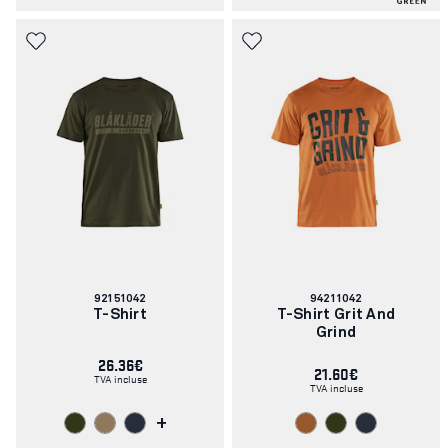
Numéro
Numéro
92151042
94211042
d'article:
d'article:
T-Shirt
T-Shirt Grit And
Grind
26.36€
21.60€
TVA incluse
TVA incluse
+