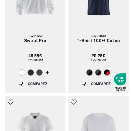
Numéro
Numéro
33401658
33791030
d'article:
d'article:
Sweat Pro
T-Shirt 100% Coton
46.68€
20.28€
TVA incluse
TVA incluse
+
COMPAREZ
COMPAREZ