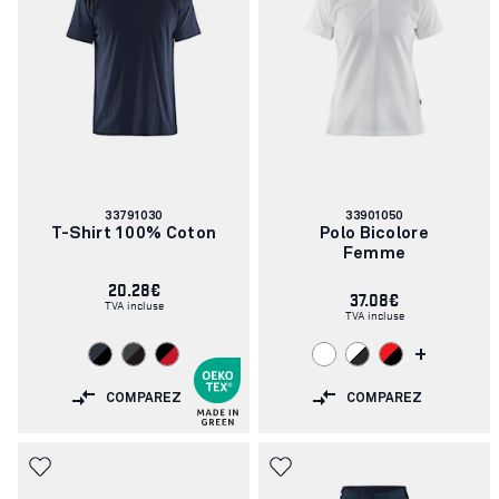
Numéro
Numéro
33791030
33901050
d'article:
d'article:
T-Shirt 100% Coton
Polo Bicolore
Femme
20.28€
37.08€
TVA incluse
TVA incluse
+
COMPAREZ
COMPAREZ