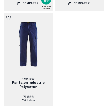
COMPAREZ
COMPAREZ
Numéro
14041800
d'article:
Pantalon Industrie
Polycoton
71.88€
TVA incluse