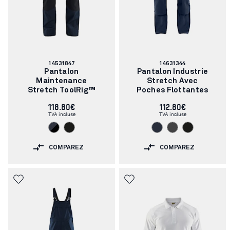
Numéro
Numéro
14531847
14631344
d'article:
d'article:
Pantalon
Pantalon Industrie
Maintenance
Stretch Avec
Stretch ToolRig™
Poches Flottantes
118.80€
112.80€
TVA incluse
TVA incluse
COMPAREZ
COMPAREZ