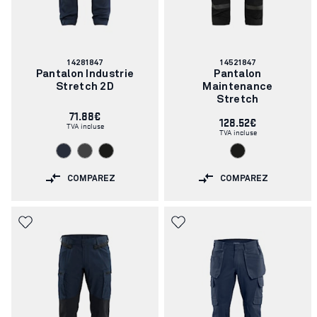
Numéro
Numéro
14281847
14521847
d'article:
d'article:
Pantalon Industrie
Pantalon
Stretch 2D
Maintenance
Stretch
71.88€
128.52€
TVA incluse
TVA incluse
COMPAREZ
COMPAREZ