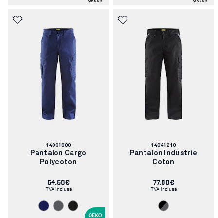
Numéro
Numéro
14001800
14041210
d'article:
d'article:
Pantalon Cargo
Pantalon Industrie
Polycoton
Coton
64.68€
77.88€
TVA incluse
TVA incluse