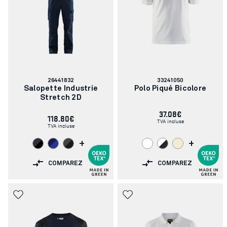
Numéro
Numéro
26441832
33241050
d'article:
d'article:
Salopette Industrie
Polo Piqué Bicolore
Stretch 2D
37.08€
118.80€
TVA incluse
TVA incluse
+
+
COMPAREZ
COMPAREZ