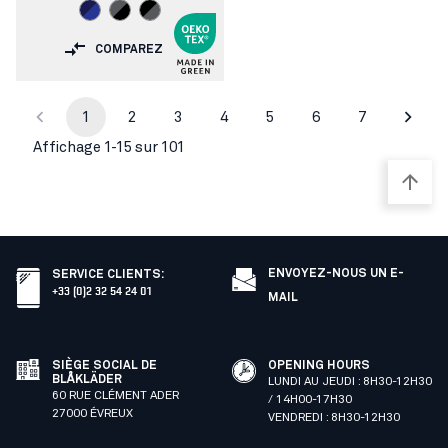
COMPAREZ
1
2
3
4
5
6
7
Affichage 1-15 sur 101
ENVOYEZ-NOUS UN E-
SERVICE CLIENTS
:
+33 (0)2 32 54 24 01
MAIL
SIÈGE SOCIAL DE
OPENING HOURS
BLÅKLÄDER
LUNDI AU JEUDI : 8H30-12H30
60 RUE CLÉMENT ADER
/ 14H00-17H30
27000 ÉVREUX
VENDREDI : 8H30-12H30