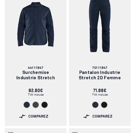
Numéro
Numéro
44111847
70111847
d'article:
d'article:
Surchemise
Pantalon Industrie
Industrie Stretch
Stretch 2D Femme
82.80€
71.88€
TVA incluse
TVA incluse
COMPAREZ
COMPAREZ