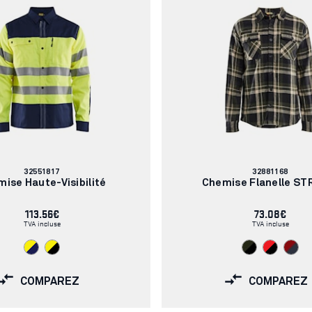
Numéro
Numéro
32551817
32881168
d'article:
d'article:
ise Haute-Visibilité
Chemise Flanelle ST
113.56€
73.08€
TVA incluse
TVA incluse
COMPAREZ
COMPAREZ