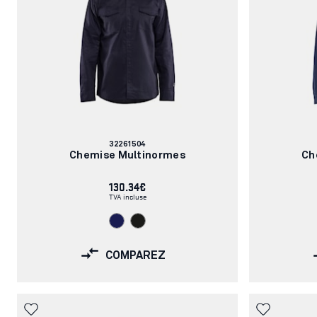
Numéro
32261504
d'article:
Chemise Multinormes
Ch
130.34€
TVA incluse
COMPAREZ