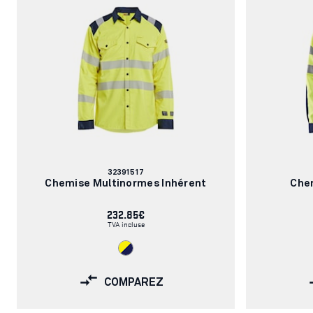
Numéro
32391517
d'article:
Chemise Multinormes Inhérent
Chem
232.85€
TVA incluse
COMPAREZ