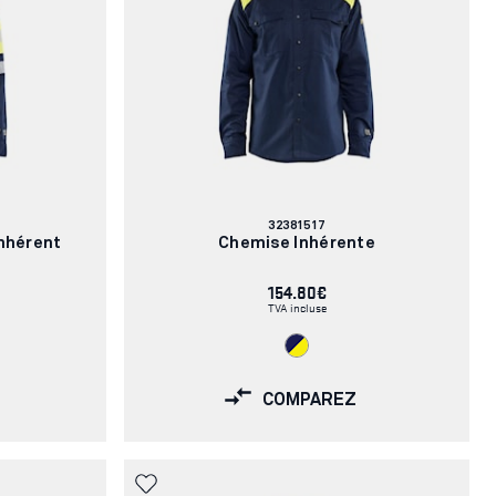
Numéro
32381517
d'article:
nhérent
Chemise Inhérente
154.80€
TVA incluse
COMPAREZ