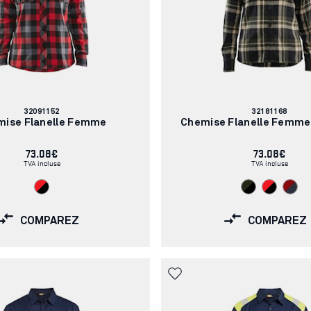
Numéro
Numéro
32091152
32181168
d'article:
d'article:
mise Flanelle Femme
Chemise Flanelle Femme
73.08€
73.08€
TVA incluse
TVA incluse
COMPAREZ
COMPAREZ