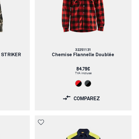
Numéro
32251131
d'article:
 STRIKER
Chemise Flannelle Doublée
84.79€
TVA incluse
COMPAREZ