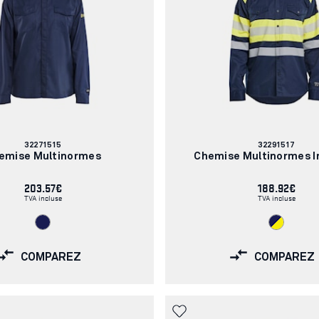
Numéro
Numéro
32271515
32291517
d'article:
d'article:
emise Multinormes
Chemise Multinormes I
203.57€
188.92€
TVA incluse
TVA incluse
COMPAREZ
COMPAREZ