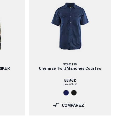
Numéro
32961190
d'article:
RIKER
Chemise Twill Manches Courtes
58.43€
TVA incluse
COMPAREZ