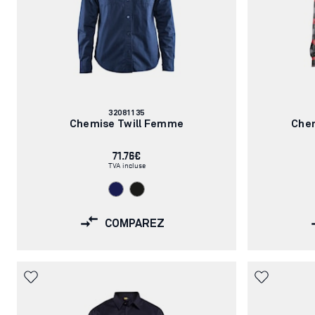
Numéro
32081135
d'article:
Chemise Twill Femme
Che
71.76€
TVA incluse
COMPAREZ