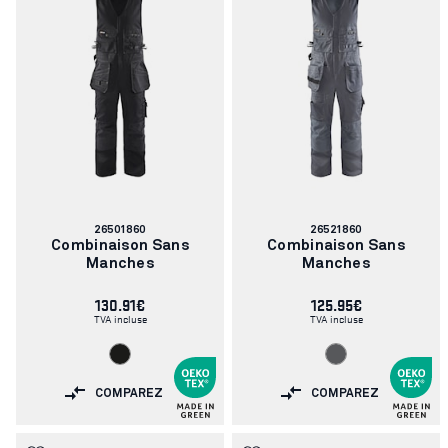
Blåkläder pour trouver celle qui vous convient le mieux.
Numéro
Numéro
26501860
26521860
d'article:
d'article:
Combinaison Sans
Combinaison Sans
Manches
Manches
130.91€
125.95€
TVA incluse
TVA incluse
COMPAREZ
COMPAREZ