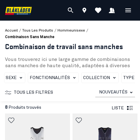
/
/
/
Accueil
Tous Les Produits
Hommeunisexe
Combinaison Sans Manche
Combinaison de travail sans manches
Vous trouverez ici une large gamme de combinaisons
sans manches de haute qualité, adaptées à diverses
professions et environnements de travail. Elles sont
conçues pour offrir un maximum de confort et de
SEXE
FONCTIONNALITÉS
COLLECTION
TYPE D
fonctionnalité. Que vous soyez peintre, artisan ou que
vous ayez besoin d’une protection dans un
NOUVEAUTÉS
TOUS LES FILTRES
environnement de travail dangereux, nous avons
quelque chose pour chaque profession. Voici
8
Produits trouvés
LISTE
quelques-unes des combinaisons sans manches que
nous proposons :
La combinaison sans manches Peintre de Blåkläder
(25321210)
est spécialement conçue pour répondre
aux besoins des professionnels de la peinture. Avec