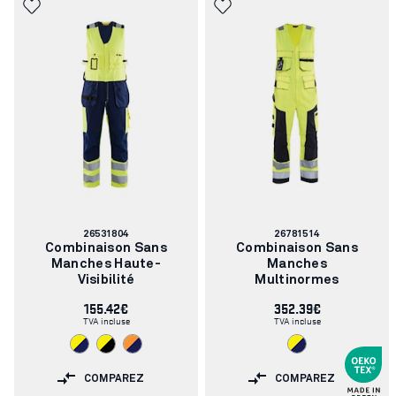
Numéro
Numéro
26531804
26781514
d'article:
d'article:
Combinaison Sans
Combinaison Sans
Manches Haute-
Manches
Visibilité
Multinormes
155.42€
352.39€
TVA incluse
TVA incluse
COMPAREZ
COMPAREZ