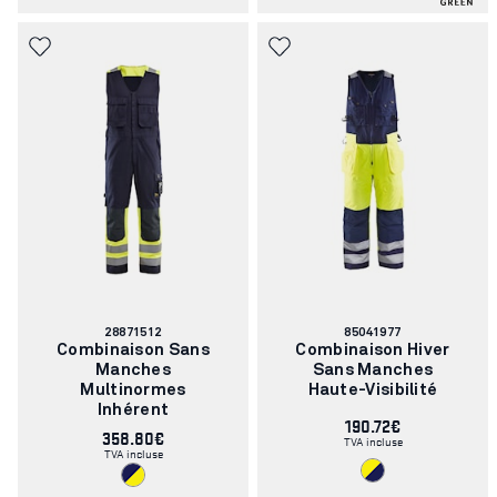
Numéro
Numéro
28871512
85041977
d'article:
d'article:
Combinaison Sans
Combinaison Hiver
Manches
Sans Manches
Multinormes
Haute-Visibilité
Inhérent
190.72€
358.80€
TVA incluse
TVA incluse