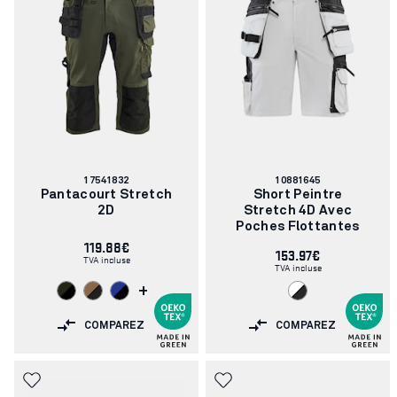
Numéro
Numéro
17541832
10881645
d'article:
d'article:
Pantacourt Stretch
Short Peintre
2D
Stretch 4D Avec
Poches Flottantes
119.88€
153.97€
TVA incluse
TVA incluse
+
COMPAREZ
COMPAREZ