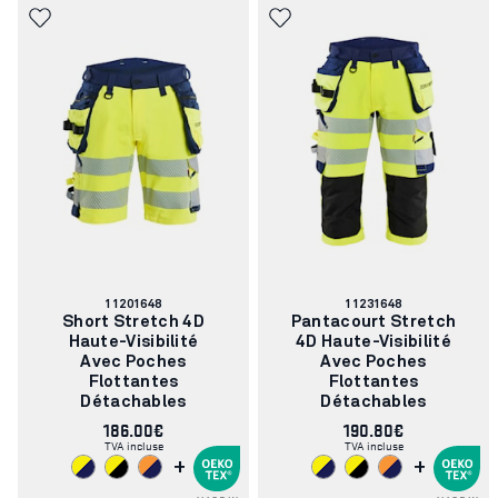
Numéro
Numéro
11201648
11231648
d'article:
d'article:
Short Stretch 4D
Pantacourt Stretch
Haute-Visibilité
4D Haute-Visibilité
Avec Poches
Avec Poches
Flottantes
Flottantes
Détachables
Détachables
186.00€
190.80€
TVA incluse
TVA incluse
+
+