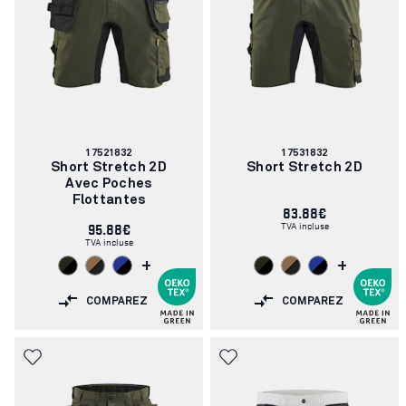
Numéro
Numéro
17521832
17531832
d'article:
d'article:
Short Stretch 2D
Short Stretch 2D
Avec Poches
Flottantes
83.88€
TVA incluse
95.88€
TVA incluse
+
+
COMPAREZ
COMPAREZ