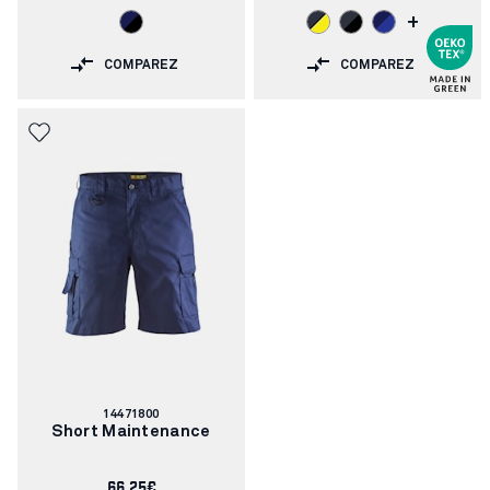
+
COMPAREZ
COMPAREZ
Numéro
14471800
d'article:
Short Maintenance
66.25€