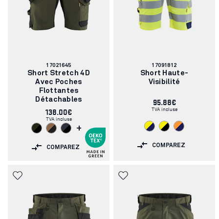
Numéro
Numéro
17021645
17091812
d'article:
d'article:
Short Stretch 4D
Short Haute-
Avec Poches
Visibilité
Flottantes
Détachables
95.88€
TVA incluse
138.00€
TVA incluse
+
COMPAREZ
COMPAREZ