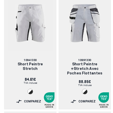
Numéro
Numéro
10941330
10991330
d'article:
d'article:
Short Peintre
Short Peintre
Stretch
+stretch Avec
Poches Flottantes
84.61€
88.85€
TVA incluse
TVA incluse
COMPAREZ
COMPAREZ