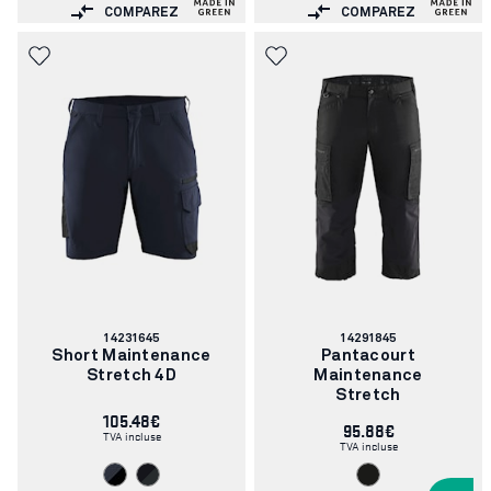
COMPAREZ
COMPAREZ
Numéro
Numéro
14231645
14291845
d'article:
d'article:
Short Maintenance
Pantacourt
Stretch 4D
Maintenance
Stretch
105.48€
95.88€
TVA incluse
TVA incluse