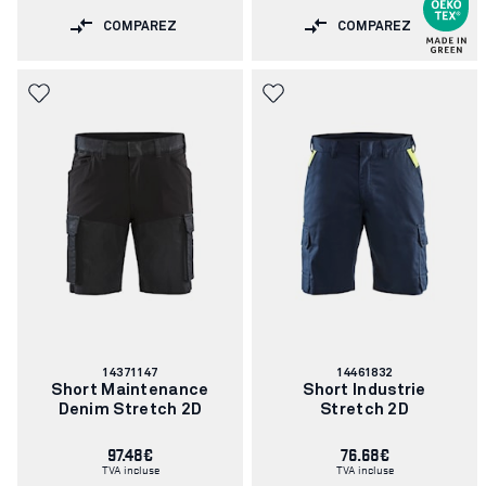
COMPAREZ
COMPAREZ
Numéro
Numéro
14371147
14461832
d'article:
d'article:
Short Maintenance
Short Industrie
Denim Stretch 2D
Stretch 2D
97.48€
76.68€
TVA incluse
TVA incluse