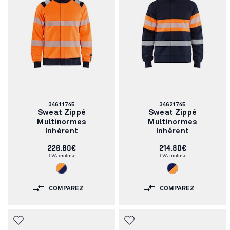
Numéro
Numéro
34611745
34621745
d'article:
d'article:
Sweat Zippé
Sweat Zippé
Multinormes
Multinormes
Inhérent
Inhérent
226.80€
214.80€
TVA incluse
TVA incluse
COMPAREZ
COMPAREZ