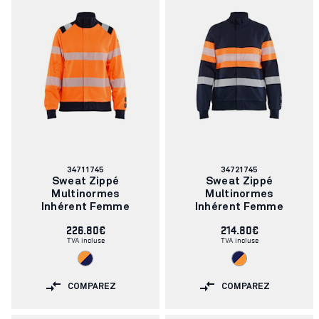
Numéro
Numéro
34711745
34721745
d'article:
d'article:
Sweat Zippé
Sweat Zippé
Multinormes
Multinormes
Inhérent Femme
Inhérent Femme
226.80€
214.80€
TVA incluse
TVA incluse
COMPAREZ
COMPAREZ