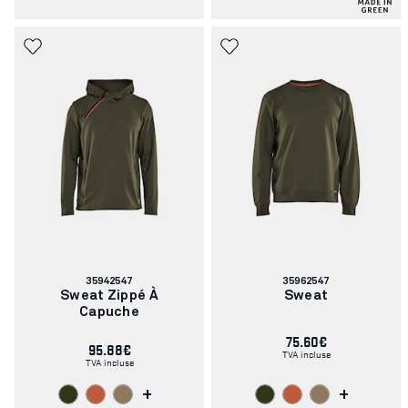
Numéro
Numéro
35942547
35962547
d'article:
d'article:
Sweat Zippé À
Sweat
Capuche
75.60€
95.88€
TVA incluse
TVA incluse
+
+