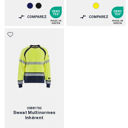
COMPAREZ
COMPAREZ
Numéro
30881762
d'article:
Sweat Multinormes
Inhérent