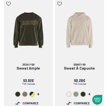
Numéro
Numéro
35341158
35861169
d'article:
d'article:
Sweat Ample
Sweat À Capuche
53.52€
50.28€
TVA incluse
TVA incluse
+
+
COMPAREZ
COMPAREZ