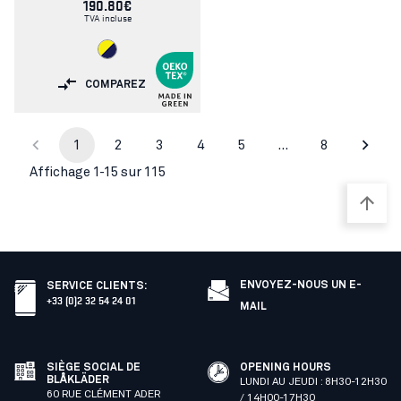
190.80€
TVA incluse
COMPAREZ
1
2
3
4
5
…
8
Affichage 1-15 sur 115
ENVOYEZ-NOUS UN E-
SERVICE CLIENTS
:
+33 (0)2 32 54 24 01
MAIL
SIÈGE SOCIAL DE
OPENING HOURS
BLÅKLÄDER
LUNDI AU JEUDI : 8H30-12H30
60 RUE CLÉMENT ADER
/ 14H00-17H30