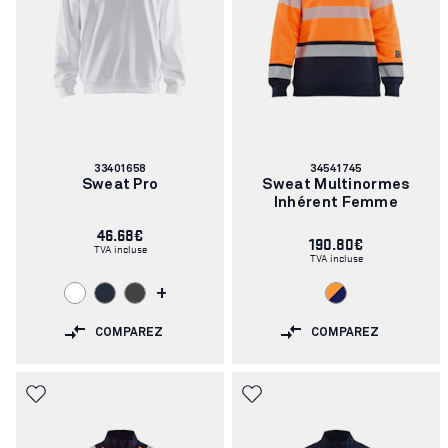
Numéro
Numéro
33401658
34541745
d'article:
d'article:
Sweat Pro
Sweat Multinormes
Inhérent Femme
46.68€
190.80€
TVA incluse
TVA incluse
+
COMPAREZ
COMPAREZ