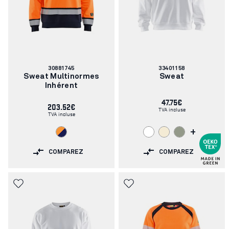
Numéro
Numéro
30881745
33401158
d'article:
d'article:
Sweat Multinormes
Sweat
Inhérent
47.75€
203.52€
TVA incluse
TVA incluse
+
COMPAREZ
COMPAREZ