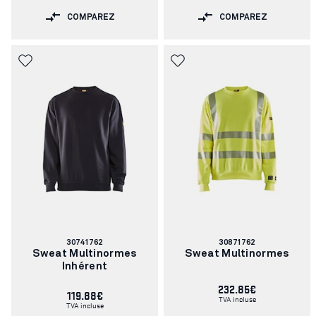
COMPAREZ
COMPAREZ
Numéro
Numéro
30741762
30871762
d'article:
d'article:
Sweat Multinormes
Sweat Multinormes
Inhérent
232.85€
119.88€
TVA incluse
TVA incluse