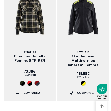
Numéro
Numéro
32181168
40721512
d'article:
d'article:
Chemise Flanelle
Surchemise
Femme STRIKER
Multinormes
Inhérent Femme
73.08€
191.88€
TVA incluse
TVA incluse
COMPAREZ
COMPAREZ