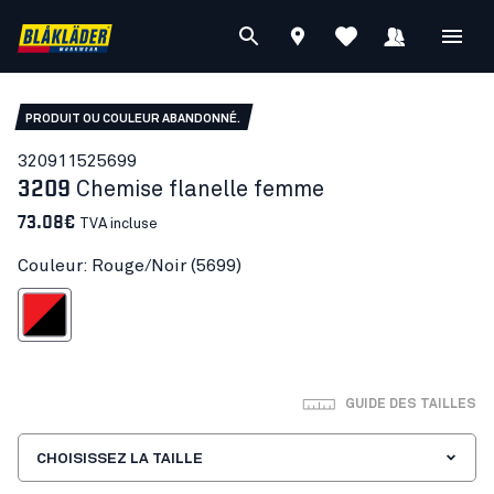
PRODUIT OU COULEUR ABANDONNÉ.
32091152
5699
3209
Chemise flanelle femme
73.08€
TVA incluse
Couleur: Rouge/Noir (5699)
Rouge/Noir
GUIDE DES TAILLES
CHOISISSEZ LA TAILLE