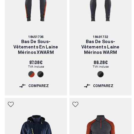
Numéro
Numéro
18451736
18491732
d'article:
d'article:
Bas De Sous-
Bas De Sous-
Vêtements En Laine
Vêtements Laine
Mérinos XWARM
Mérinos WARM
97.08€
86.28€
TVA incluse
TVA incluse
COMPAREZ
COMPAREZ