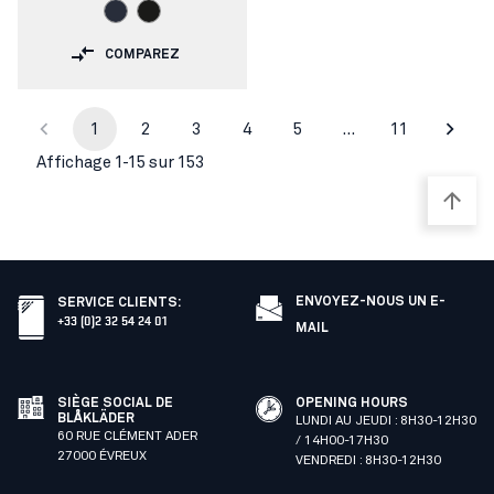
COMPAREZ
1
2
3
4
5
…
11
Affichage 1-15 sur 153
ENVOYEZ-NOUS UN E-
SERVICE CLIENTS
:
+33 (0)2 32 54 24 01
MAIL
SIÈGE SOCIAL DE
OPENING HOURS
BLÅKLÄDER
LUNDI AU JEUDI : 8H30-12H30
60 RUE CLÉMENT ADER
/ 14H00-17H30
27000 ÉVREUX
VENDREDI : 8H30-12H30