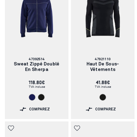
Numéro
Numéro
47392514
47921110
d'article:
d'article:
Sweat Zippé Doublé
Haut De Sous-
En Sherpa
Vêtements
118.80€
41.88€
TVA incluse
TVA incluse
COMPAREZ
COMPAREZ