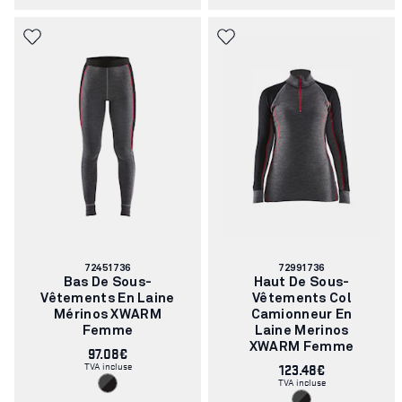
Numéro
Numéro
72451736
72991736
d'article:
d'article:
Bas De Sous-
Haut De Sous-
Vêtements En Laine
Vêtements Col
Mérinos XWARM
Camionneur En
Femme
Laine Merinos
XWARM Femme
97.08€
TVA incluse
123.48€
TVA incluse