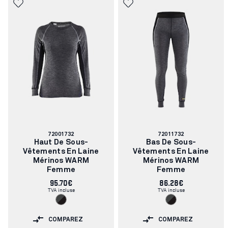
Numéro
Numéro
72001732
72011732
d'article:
d'article:
Haut De Sous-
Bas De Sous-
Vêtements En Laine
Vêtements En Laine
Mérinos WARM
Mérinos WARM
Femme
Femme
95.70€
86.28€
TVA incluse
TVA incluse
COMPAREZ
COMPAREZ