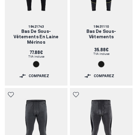
Numéro
Numéro
18421743
18431110
d'article:
d'article:
Bas De Sous-
Bas De Sous-
Vêtements En Laine
Vêtements
Mérinos
35.88€
77.88€
TVA incluse
TVA incluse
COMPAREZ
COMPAREZ