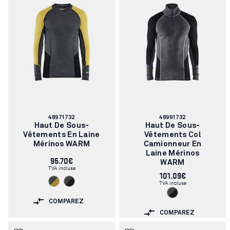
Numéro
Numéro
48971732
48991732
d'article:
d'article:
Haut De Sous-
Haut De Sous-
Vêtements En Laine
Vêtements Col
Mérinos WARM
Camionneur En
Laine Mérinos
95.70€
WARM
TVA incluse
101.09€
TVA incluse
COMPAREZ
COMPAREZ