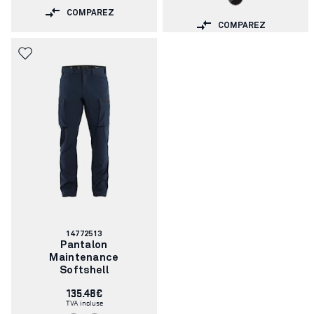
COMPAREZ
COMPAREZ
Numéro
14772513
d'article:
Pantalon
Maintenance
Softshell
135.48€
TVA incluse