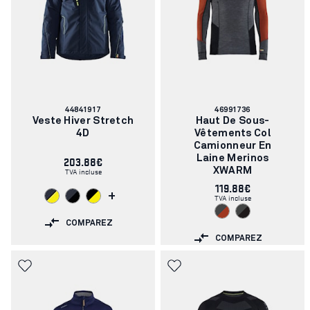
Numéro
Numéro
44841917
46991736
d'article:
d'article:
Veste Hiver Stretch
Haut De Sous-
4D
Vêtements Col
Camionneur En
203.88€
Laine Merinos
TVA incluse
XWARM
119.88€
+
TVA incluse
COMPAREZ
COMPAREZ