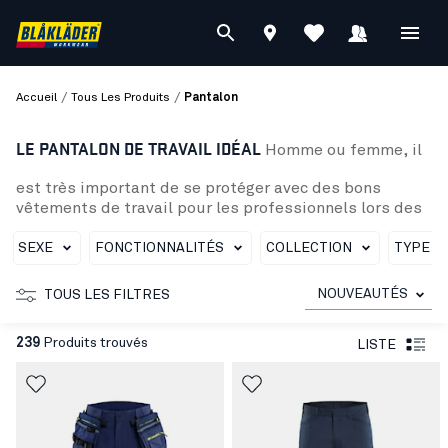
/
/
Accueil
Tous Les Produits
Pantalon
LE PANTALON DE TRAVAIL IDÉAL
Homme ou femme, il
est très important de se protéger avec des bons
vêtements de travail pour les professionnels lors des
journées sur le chantier ! Que ce soit par temps de
pluie, soleil, neige, vent… Il faut avoir un pantalon qui
SEXE
FONCTIONNALITÉS
COLLECTION
TYPE D
est agréable à porter, dans lequel on se sent beau et
bien. Les pantalons de travail sont généralement
NOUVEAUTÉS
TOUS LES FILTRES
choisis en fonction des besoins que requière chaque
métier. Ainsi, Blåkläder propose un large choix de
239
Produits trouvés
LISTE
vêtement que ce soit : denim, haute-visibilité,
stretch, cottes à bretelles, de pluie, de grossesse…
disponibles en plusieurs tailles et coloris. Il y a
également des pantalons de travail qui ont des
caractéristiques en fonction du corps de métier des