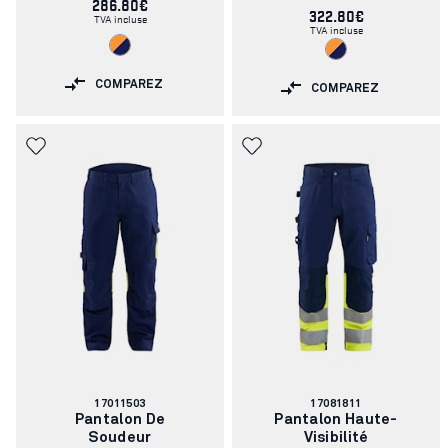
286.80€
322.80€
TVA incluse
TVA incluse
COMPAREZ
COMPAREZ
Numéro
Numéro
17011503
17081811
d'article:
d'article:
Pantalon De
Pantalon Haute-
Soudeur
Visibilité