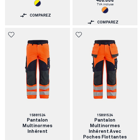
TVA incluse
COMPAREZ
COMPAREZ
Numéro
Numéro
15881524
15891524
d'article:
d'article:
Pantalon
Pantalon
Multinormes
Multinormes
Inhérent
Inhérent Avec
Poches Flottantes