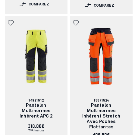
COMPAREZ
COMPAREZ
Numéro
Numéro
14921512
15871524
d'article:
d'article:
Pantalon
Pantalon
Multinormes
Multinormes
Inhérent APC 2
Inhérent Stretch
Avec Poches
318.00€
Flottantes
TVA incluse
406.80€