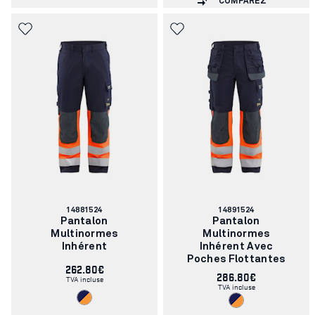
COMPAREZ
Numéro
Numéro
14881524
14891524
d'article:
d'article:
Pantalon
Pantalon
Multinormes
Multinormes
Inhérent
Inhérent Avec
Poches Flottantes
262.80€
286.80€
TVA incluse
TVA incluse