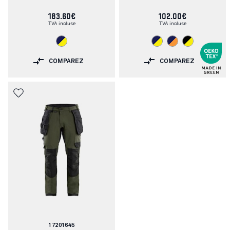
183.60€
102.00€
TVA incluse
TVA incluse
COMPAREZ
COMPAREZ
Numéro
17201645