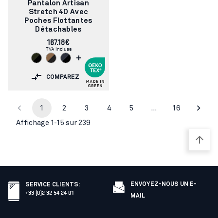
d'article:
Pantalon Artisan
Stretch 4D Avec
Poches Flottantes
Détachables
167.18€
TVA incluse
+
COMPAREZ
1
2
3
4
5
…
16
Affichage 1-15 sur 239
ENVOYEZ-NOUS UN E-
SERVICE CLIENTS
:
+33 (0)2 32 54 24 01
MAIL