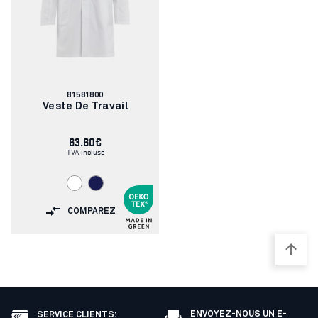
Numéro
81581800
d'article:
Veste De Travail
63.60€
TVA incluse
COMPAREZ
ENVOYEZ-NOUS UN E-
SERVICE CLIENTS
: