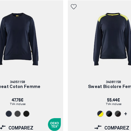
Numéro
Numéro
34051158
34081158
d'article:
d'article:
eat Coton Femme
Sweat Bicolore F
47.76€
55.44€
TVA incluse
TVA incluse
+
COMPAREZ
COMPAREZ