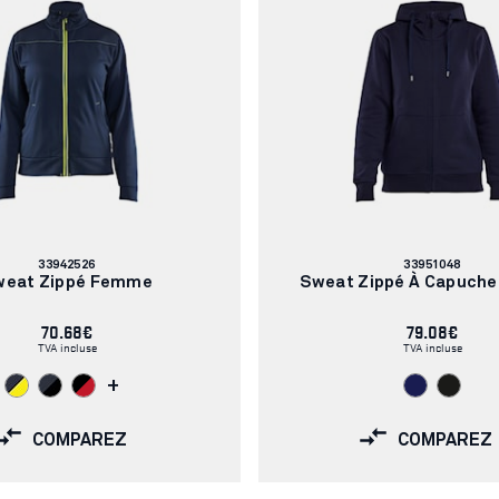
Numéro
Numéro
33942526
33951048
d'article:
d'article:
weat Zippé Femme
Sweat Zippé À Capuch
70.68€
79.08€
TVA incluse
TVA incluse
+
COMPAREZ
COMPAREZ