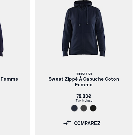
Numéro
33951158
d'article:
e Femme
Sweat Zippé À Capuche Coton
Femme
79.08€
TVA incluse
COMPAREZ