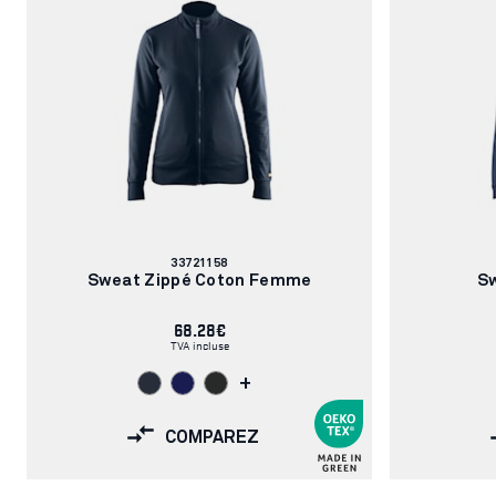
Numéro
33721158
d'article:
Sweat Zippé Coton Femme
S
68.28€
TVA incluse
+
COMPAREZ