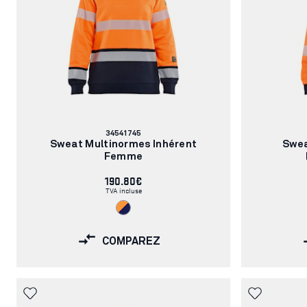
Numéro
34541745
d'article:
Sweat Multinormes Inhérent
Swea
Femme
190.80€
TVA incluse
COMPAREZ