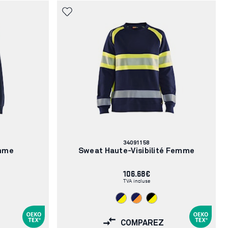
Numéro
34091158
d'article:
emme
Sweat Haute-Visibilité Femme
106.68€
TVA incluse
COMPAREZ