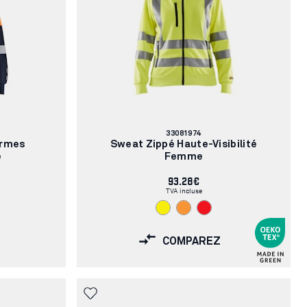
Numéro
33081974
d'article:
ormes
Sweat Zippé Haute-Visibilité
e
Femme
93.28€
TVA incluse
COMPAREZ