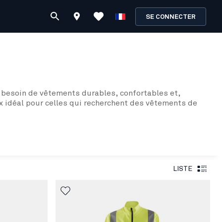
SE CONNECTER
ont besoin de vêtements durables, confortables et,
ix idéal pour celles qui recherchent des vêtements de
’adapter confortablement aux femmes. Notre sweat à
eurs sweats à capuche entièrement zippés, qui vous
adaptés à la morphologie des femmes, telles que notre
LISTE
t une fermeture à glissière. Pour ceux qui souhaitent
ésister à des conditions de travail difficiles, tout en
out en étant élégante et professionnelle.
avail. Chez Blåkläder, vous trouverez toujours une