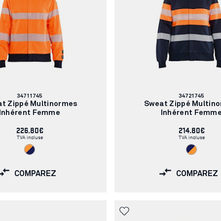
Numéro
Numéro
34711745
34721745
d'article:
d'article:
t Zippé Multinormes
Sweat Zippé Multin
Inhérent Femme
Inhérent Femm
226.80€
214.80€
TVA incluse
TVA incluse
COMPAREZ
COMPAREZ