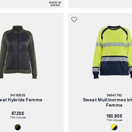
Numéro
Numéro
34192533
34541762
d'article:
d'article:
eat Hybride Femme
Sweat Multinormes In
Femme
97.20€
190.80€
TVA incluse
TVA incluse