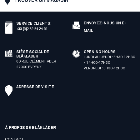
TROUVER UN MAGASIN
ENVOYEZ-NOUS UN E-
SERVICE CLIENTS
:
+33 (0)2 32 54 24 01
MAIL
SIÈGE SOCIAL DE
OPENING HOURS
BLÅKLÄDER
LUNDI AU JEUDI : 8H30-12H30
60 RUE CLÉMENT ADER
/ 14H00-17H30
27000 ÉVREUX
VENDREDI : 8H30-12H30
ADRESSE DE VISITE
À PROPOS DE BLÅKLÄDER
CONTACT