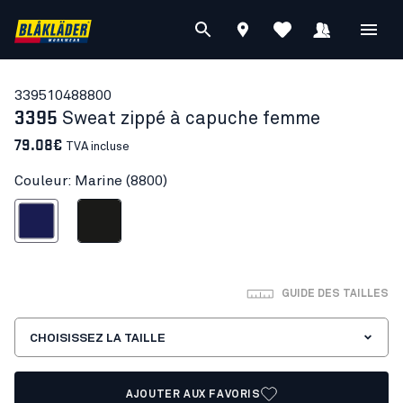
33951048
8800
3395
Sweat zippé à capuche femme
79.08€
TVA incluse
Couleur: Marine (8800)
Marine
Noir
GUIDE DES TAILLES
CHOISISSEZ LA TAILLE
AJOUTER AUX FAVORIS