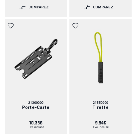
COMPAREZ
COMPAREZ
Numéro
Numéro
21300000
21550000
d'article:
d'article:
Porte-Carte
Tirette
10.36€
9.94€
TVA incluse
TVA incluse