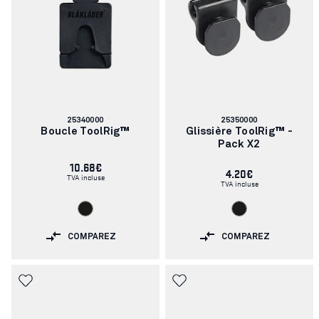
Numéro
Numéro
25340000
25350000
d'article:
d'article:
Boucle ToolRig™
Glissière ToolRig™ -
Pack X2
10.68€
4.20€
TVA incluse
TVA incluse
COMPAREZ
COMPAREZ