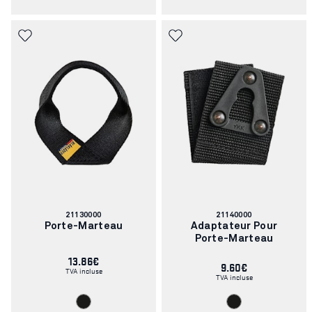
Numéro
Numéro
21130000
21140000
d'article:
d'article:
Porte-Marteau
Adaptateur Pour
Porte-Marteau
13.86€
9.60€
TVA incluse
TVA incluse