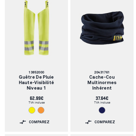
Numéro
Numéro
13852000
20431761
d'article:
d'article:
Guêtre De Pluie
Cache-Cou
Haute-Visibilité
Multinormes
Niveau 1
Inhérent
62.99€
37.64€
TVA incluse
TVA incluse
COMPAREZ
COMPAREZ