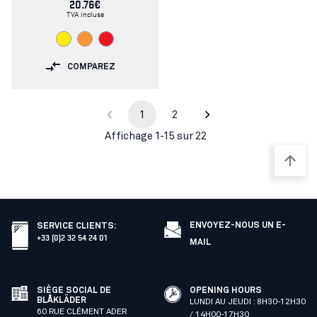
20.76€
TVA incluse
COMPAREZ
1
2
Affichage 1-15 sur 22
ENVOYEZ-NOUS UN E-
SERVICE CLIENTS
:
+33 (0)2 32 54 24 01
MAIL
SIÈGE SOCIAL DE
OPENING HOURS
BLÅKLÄDER
LUNDI AU JEUDI : 8H30-12H30
60 RUE CLÉMENT ADER
/ 14H00-17H30