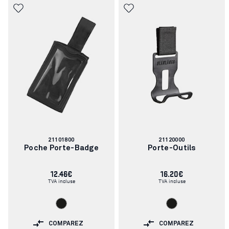
Numéro
Numéro
21101800
21120000
d'article:
d'article:
Poche Porte-Badge
Porte-Outils
12.46€
16.20€
TVA incluse
TVA incluse
COMPAREZ
COMPAREZ