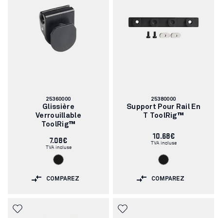
Numéro
Numéro
25360000
25380000
d'article:
d'article:
Glissière
Support Pour Rail En
Verrouillable
T ToolRig™
ToolRig™
10.68€
7.08€
TVA incluse
TVA incluse
COMPAREZ
COMPAREZ