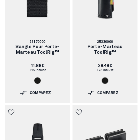
Numéro
Numéro
21170000
25330000
d'article:
d'article:
Sangle Pour Porte-
Porte-Marteau
Marteau ToolRig™
ToolRig™
11.88€
39.48€
TVA incluse
TVA incluse
COMPAREZ
COMPAREZ