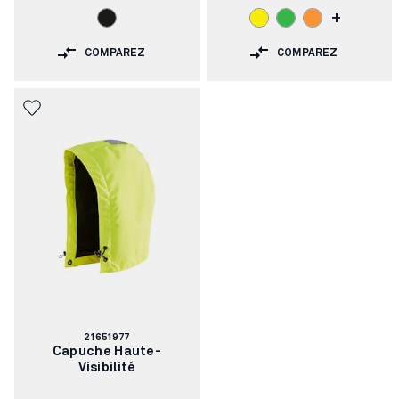
+
COMPAREZ
COMPAREZ
Numéro
21651977
d'article:
Capuche Haute-
Visibilité