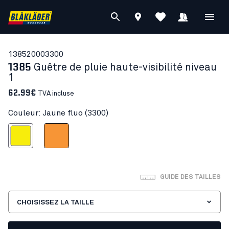
13852000
3300
1385
Guêtre de pluie haute-visibilité niveau
1
62.99€
TVA incluse
Couleur: Jaune fluo (3300)
Jaune fluo
Orange fluo
GUIDE DES TAILLES
CHOISISSEZ LA TAILLE