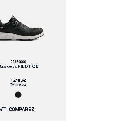
Numéro
24360000
d'article:
Baskets PILOT O6
157.08€
TVA incluse
COMPAREZ