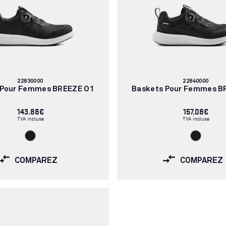
Numéro
Numéro
22830000
22840000
d'article:
d'article:
 Pour Femmes BREEZE O1
Baskets Pour Femmes B
143.88€
157.08€
TVA incluse
TVA incluse
COMPAREZ
COMPAREZ