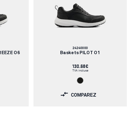
Numéro
24240000
d'article:
REEZE O6
Baskets PILOT O1
130.68€
TVA incluse
COMPAREZ