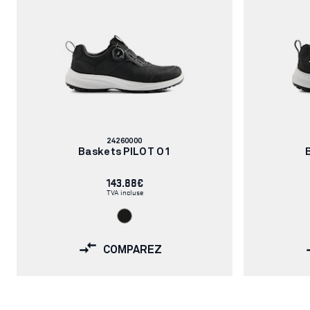
Numéro
24260000
d'article:
Baskets PILOT O1
143.88€
TVA incluse
COMPAREZ