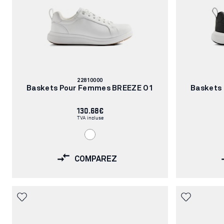
Numéro
22810000
d'article:
Baskets Pour Femmes BREEZE O1
Baskets
130.68€
TVA incluse
COMPAREZ