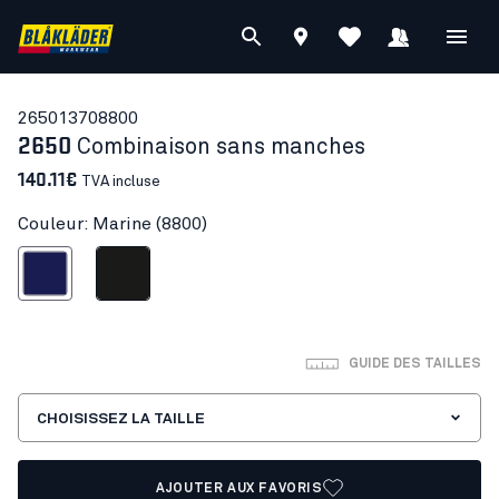
26501370
8800
2650
Combinaison sans manches
140.11€
TVA incluse
Couleur: Marine (8800)
Marine
Noir
GUIDE DES TAILLES
CHOISISSEZ LA TAILLE
AJOUTER AUX FAVORIS