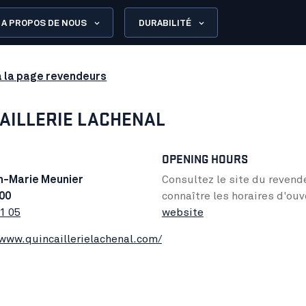
A PROPOS DE NOUS
DURABILITÉ
à la page revendeurs
AILLERIE LACHENAL
OPENING HOURS
an-Marie Meunier
Consultez le site du revend
00
connaître les horaires d'ouv
1 05
website
/www.quincaillerielachenal.com/