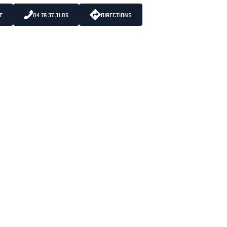
E
04 79 37 31 05
DIRECTIONS