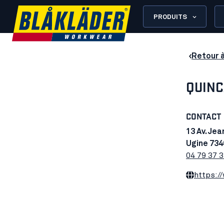
PRODUITS
Retour 
QUINC
CONTACT
13 Av. Je
Ugine 734
04 79 37 3
https:/