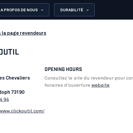
A PROPOS DE NOUS
DURABILITÉ
à la page revendeurs
OUTIL
OPENING HOURS
es Chevaliers
Consultez le site du revendeur pour con
horaires d'ouverture
website
doph 73190
4 94
/www.clickoutil.com/