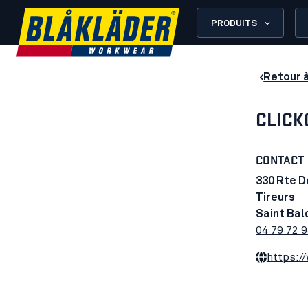
PRODUITS
Retour 
CLICK
CONTACT
330 Rte D
Tireurs
Saint Bal
04 79 72 9
https:/