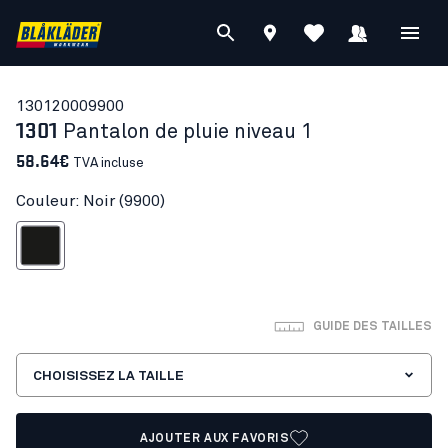
13012000
9900
1301
Pantalon de pluie niveau 1
58.64€
TVA incluse
Couleur: Noir (9900)
Noir
GUIDE DES TAILLES
CHOISISSEZ LA TAILLE
AJOUTER AUX FAVORIS