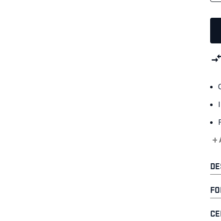
+ 
DE
FO
CE