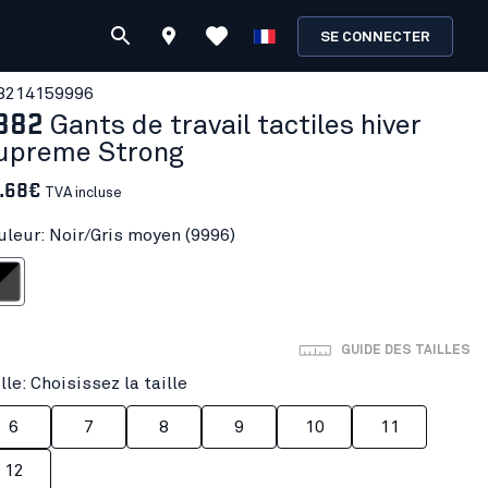
SE CONNECTER
821415
9996
882
Gants de travail tactiles hiver
upreme Strong
.68€
TVA incluse
uleur: Noir/Gris moyen (9996)
is moyen
GUIDE DES TAILLES
lle: Choisissez la taille
6
7
8
9
10
11
12