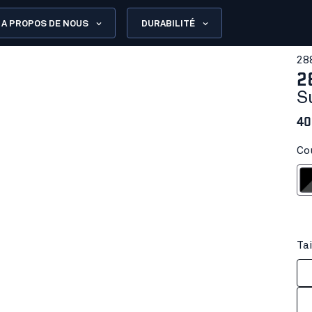
A PROPOS DE NOUS
DURABILITÉ
28
2
S
40
Co
Noir/Gr
Tai