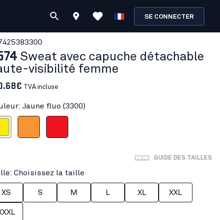
SE CONNECTER
742538
3300
574
Sweat avec capuche détachable
aute-visibilité femme
0.68€
TVA incluse
uleur: Jaune fluo (3300)
e fluo
Orange fluo
Rouge fluo
GUIDE DES TAILLES
lle: Choisissez la taille
XS
S
M
L
XL
XXL
XXXL