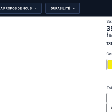
A PROPOS DE NOUS
DURABILITÉ
35
3
h
13
Co
Jaun
Tai