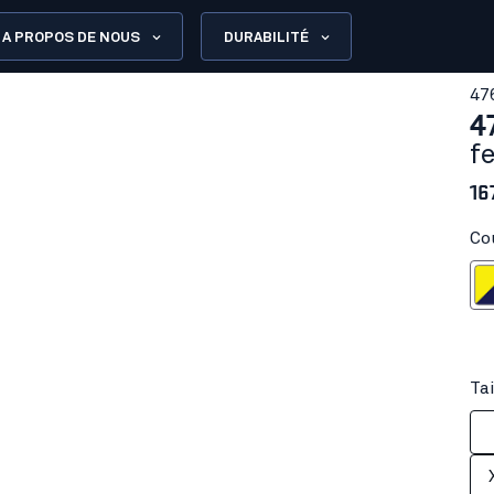
A PROPOS DE NOUS
DURABILITÉ
47
4
f
16
Co
Jaune fl
Tai