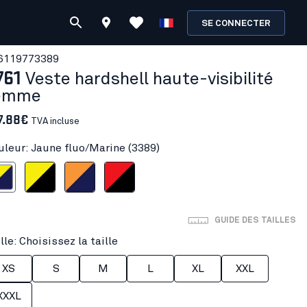
SE CONNECTER
611977
3389
761
Veste hardshell haute-visibilité
emme
7.88€
TVA incluse
uleur: Jaune fluo/Marine (3389)
uo/Marine
Jaune fluo/Noir
Orange fluo/Marine
Rouge fluo/Noir
GUIDE DES TAILLES
lle: Choisissez la taille
XS
S
M
L
XL
XXL
XXXL