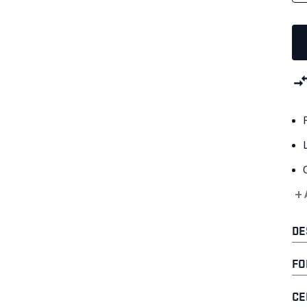
+ 
DE
FO
CE