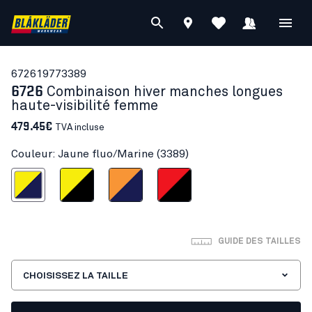
67261977
3389
6726
Combinaison hiver manches longues
haute-visibilité femme
479.45€
TVA incluse
Couleur: Jaune fluo/Marine (3389)
une fluo/Marine
Jaune fluo/Noir
Orange fluo/Marine
Rouge fluo/Noir
GUIDE DES TAILLES
CHOISISSEZ LA TAILLE