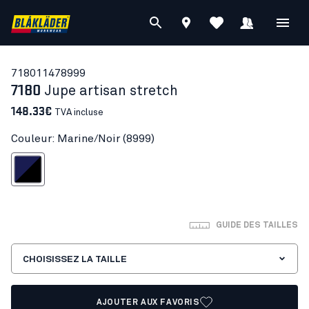
71801147
8999
7180
Jupe artisan stretch
148.33€
TVA incluse
Couleur: Marine/Noir (8999)
Marine/Noir
GUIDE DES TAILLES
CHOISISSEZ LA TAILLE
AJOUTER AUX FAVORIS