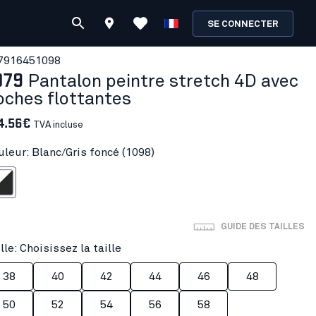
SE CONNECTER
791645
1098
079
Pantalon peintre stretch 4D avec
oches flottantes
4.56€
TVA incluse
uleur: Blanc/Gris foncé (1098)
ris foncé
GUIDE DES TAILLES
lle: Choisissez la taille
38
40
42
44
46
48
50
52
54
56
58