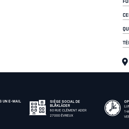
FO
CE
QU
TÉ
 UN E-MAIL
SIÈGE SOCIAL DE
OP
BLÅKLÄDER
LU
60 RUE CLÉMENT ADER
14
27000 ÉVREUX
VE