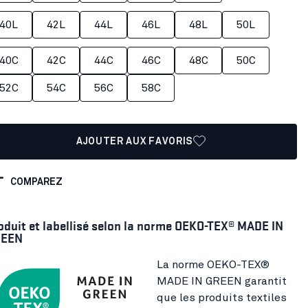
40L
42L
44L
46L
48L
50L
40C
42C
44C
46C
48C
50C
52C
54C
56C
58C
AJOUTER AUX FAVORIS
COMPAREZ
oduit et labellisé selon la norme OEKO-TEX® MADE IN
EEN
La norme OEKO-TEX®
MADE IN GREEN garantit
que les produits textiles