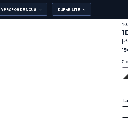
A PROPOS DE NOUS
DURABILITÉ
10
1
p
19
Co
Blanc/G
Tai