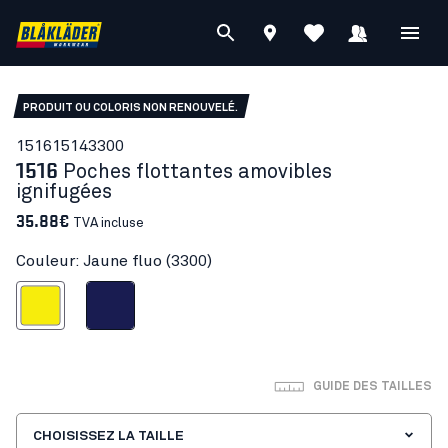
PRODUIT OU COLORIS NON RENOUVELÉ.
15161514
3300
1516
Poches flottantes amovibles
ignifugées
35.88€
TVA incluse
Couleur: Jaune fluo (3300)
Jaune fluo
Marine
GUIDE DES TAILLES
CHOISISSEZ LA TAILLE