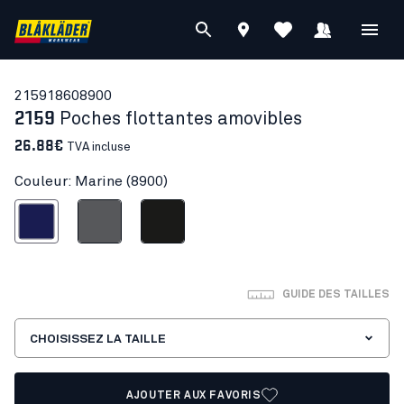
21591860
8900
2159
Poches flottantes amovibles
26.88€
TVA incluse
Couleur: Marine (8900)
Marine
Gris clair
Noir
GUIDE DES TAILLES
CHOISISSEZ LA TAILLE
AJOUTER AUX FAVORIS