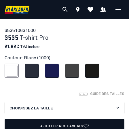
35351063
1000
3535
T-shirt Pro
21.82€
TVA incluse
Couleur: Blanc (1000)
Blanc
Marine foncé
Marine
Gris moyen
Noir
GUIDE DES TAILLES
CHOISISSEZ LA TAILLE
AJOUTER AUX FAVORIS