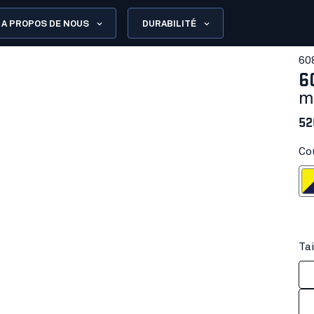
A PROPOS DE NOUS
DURABILITÉ
60
6
m
52
Co
Jaune fl
Tai