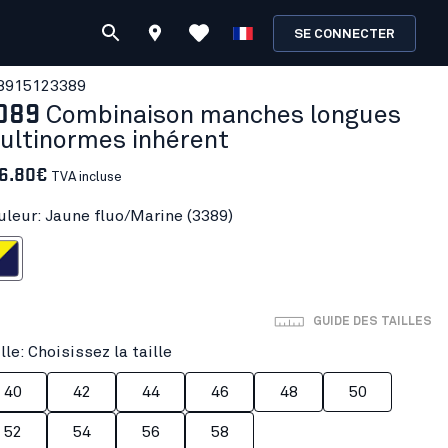
SE CONNECTER
891512
3389
089
Combinaison manches longues
ultinormes inhérent
6.80€
TVA incluse
uleur: Jaune fluo/Marine (3389)
uo/Marine
GUIDE DES TAILLES
lle: Choisissez la taille
40
42
44
46
48
50
52
54
56
58