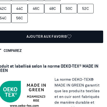
42C
44C
46C
48C
50C
52C
54C
56C
AJOUTER AUX FAVORIS
COMPAREZ
oduit et labellisé selon la norme OEKO-TEX® MADE IN
EEN
La norme OEKO-TEX®
MADE IN GREEN garantit
que les produits textiles
et en cuir sont fabriqués
de manière durable et