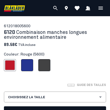
61201800
5600
6120
Combinaison manches longues
environnement alimentaire
89.58€
TVA incluse
Couleur: Rouge (5600)
Rouge
Bleu roi
Gris moyen
GUIDE DES TAILLES
CHOISISSEZ LA TAILLE